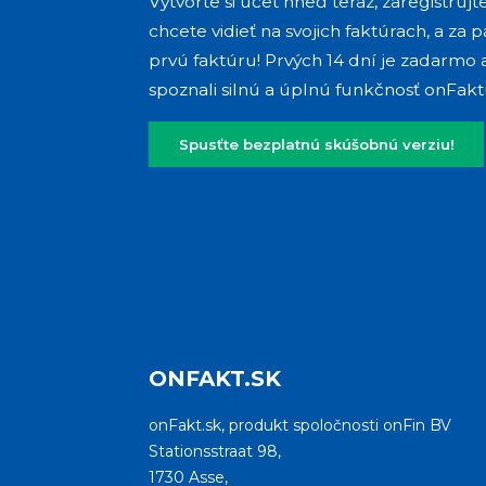
Vytvorte si účet hneď teraz, zaregistruj
chcete vidieť na svojich faktúrach, a za 
prvú faktúru! Prvých 14 dní je zadarmo 
spoznali silnú a úplnú funkčnosť onFakt
Spusťte bezplatnú skúšobnú verziu!
ONFAKT.SK
onFakt.sk, produkt spoločnosti onFin BV
Stationsstraat 98,
1730 Asse,