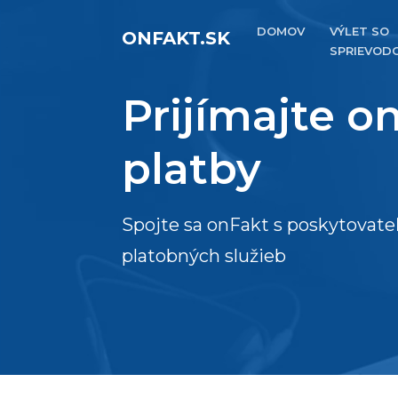
DOMOV
VÝLET SO
ONFAKT.SK
SPRIEVOD
Prijímajte o
platby
Spojte sa onFakt s poskytovate
platobných služieb