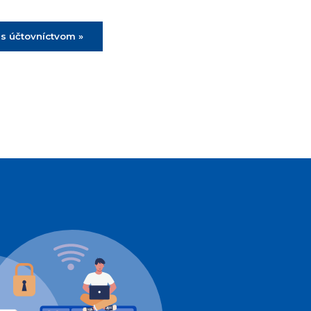
 s účtovníctvom »