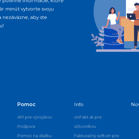
te povinné informácie, ktoré
pár minút vytvorte svoju
a nezáväzne, aby ste
u!
Pomoc
Info
No
API pre vývojárov
onFakt.sk pre
Podpora
účtovníkov
Pomoc na diaľku
Fakturačný softvér pre