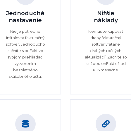
Jednoduché
Nižšie
nastavenie
náklady
Nie je potrebné
Nemusíte kupovať
inštalovať fakturačný
drahý fakturačný
softvér. Jednoducho
softvér vrátane
začnite s onFakt vo
drahých ročných
svojom prehliadači
aktualizácií. Začnite so
vytvorením
službou onFakt už od
bezplatného
€ 15 mesačne.
skúšobného účtu.