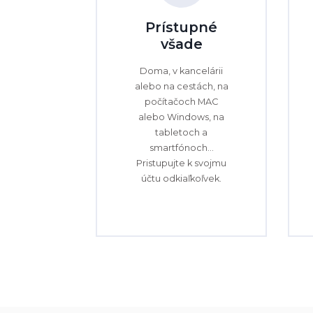
Prístupné
všade
Doma, v kancelárii
alebo na cestách, na
počítačoch MAC
alebo Windows, na
tabletoch a
smartfónoch...
Pristupujte k svojmu
účtu odkiaľkoľvek.