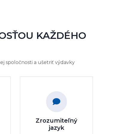
NOSŤOU KAŽDÉHO
j spoločnosti a ušetriť výdavky
Zrozumiteľný
jazyk