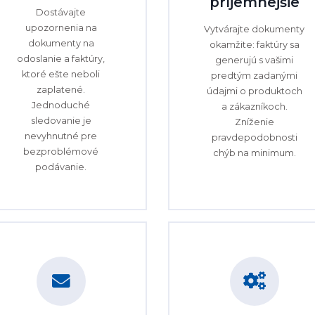
príjemnejšie
Dostávajte
upozornenia na
Vytvárajte dokumenty
dokumenty na
okamžite: faktúry sa
odoslanie a faktúry,
generujú s vašimi
ktoré ešte neboli
predtým zadanými
zaplatené.
údajmi o produktoch
Jednoduché
a zákazníkoch.
sledovanie je
Zníženie
nevyhnutné pre
pravdepodobnosti
bezproblémové
chýb na minimum.
podávanie.