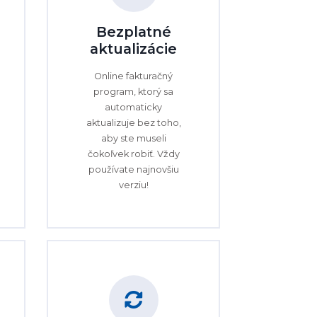
Bezplatné
aktualizácie
Online fakturačný
program, ktorý sa
automaticky
aktualizuje bez toho,
aby ste museli
čokoľvek robiť. Vždy
používate najnovšiu
verziu!