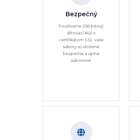
Bezpečný
Používame 256-bitový
šifrovací kľúč s
certifikátom SSL: vaše
súbory sú uložené
bezpečne a úplne
súkromné.