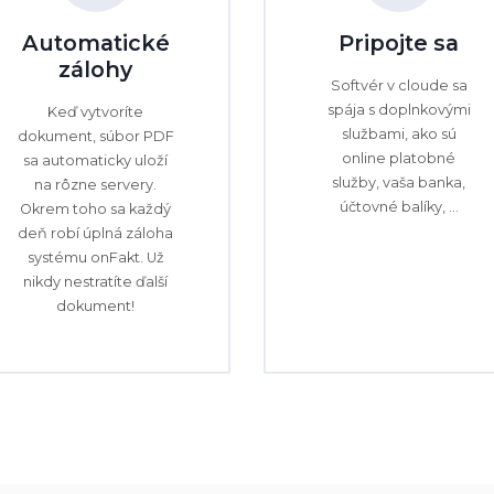
Automatické
Pripojte sa
zálohy
Softvér v cloude sa
spája s doplnkovými
Keď vytvoríte
službami, ako sú
dokument, súbor PDF
online platobné
sa automaticky uloží
služby, vaša banka,
na rôzne servery.
účtovné balíky, ...
Okrem toho sa každý
deň robí úplná záloha
systému onFakt. Už
nikdy nestratíte ďalší
dokument!