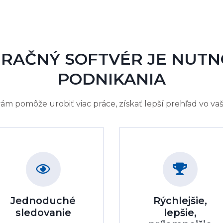
RAČNÝ SOFTVÉR JE NUT
PODNIKANIA
 pomôže urobiť viac práce, získať lepší prehľad vo vaše
Jednoduché
Rýchlejšie,
sledovanie
lepšie,