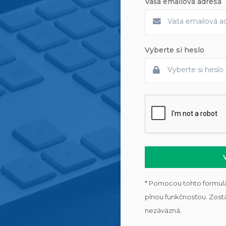
Vaša emailová adresa
Vyberte si heslo
* Pomocou tohto formulár
plnou funkčnosťou. Zostá
nezáväzná.