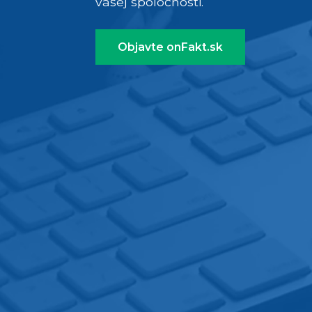
vašej spoločnosti.
Objavte onFakt.sk