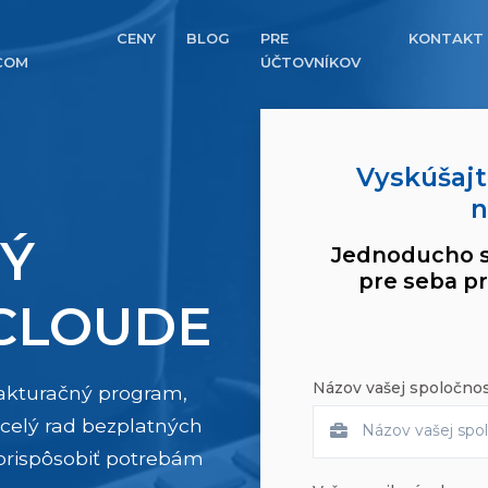
CENY
BLOG
PRE
KONTAKT
COM
ÚČTOVNÍKOV
Vyskúšajt
n
Ý
Jednoducho si
pre seba p
 CLOUDE
Názov vašej spoločnos
fakturačný program,
 celý rad bezplatných
 prispôsobiť potrebám