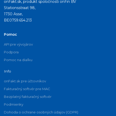
onFakt.sk, produkt spoločnosti onFin BV
Stationsstraat 98,
1730 Asse,
BE0759.654.213
Pomoc
API pre vývojárov
Podpora
Pomoc na diaľku
Info
onFakt.sk pre účtovníkov
Fakturačný softvér pre MAC
Bezplatný fakturačný softvér
Podmienky
Dohoda o ochrane osobných údajov (GDPR)