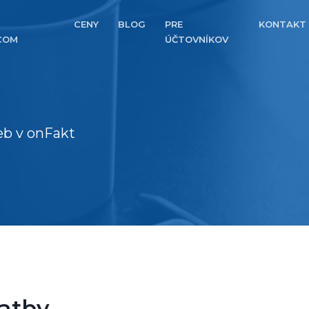
CENY
BLOG
PRE
KONTAKT
COM
ÚČTOVNÍKOV
eb v onFakt
atby