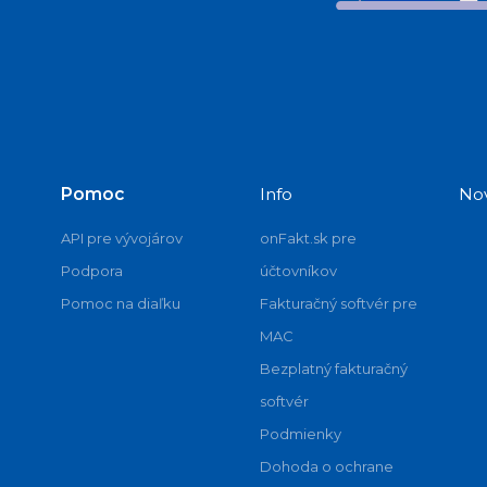
Pomoc
Info
No
API pre vývojárov
onFakt.sk pre
Podpora
účtovníkov
Pomoc na diaľku
Fakturačný softvér pre
MAC
Bezplatný fakturačný
softvér
Podmienky
Dohoda o ochrane