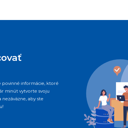
covať
te povinné informácie, ktoré
pár minút vytvorte svoju
a nezáväzne, aby ste
u!