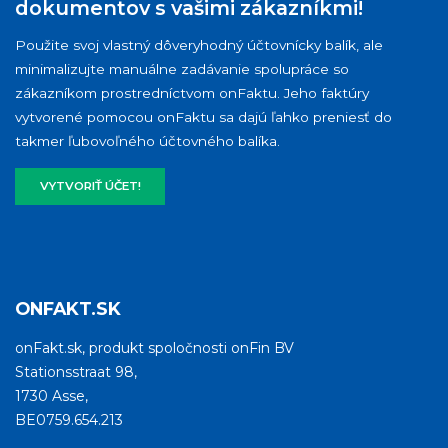
dokumentov s vašimi zákazníkmi!
Použite svoj vlastný dôveryhodný účtovnícky balík, ale
minimalizujte manuálne zadávanie spolupráce so
zákazníkom prostredníctvom onFaktu. Jeho faktúry
vytvorené pomocou onFaktu sa dajú ľahko preniesť do
takmer ľubovoľného účtovného balíka.
VYTVORIŤ ÚČET!
ONFAKT.SK
onFakt.sk, produkt spoločnosti onFin BV
Stationsstraat 98,
1730 Asse,
BE0759.654.213