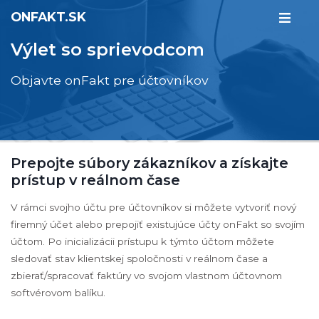
ONFAKT.SK
Výlet so sprievodcom
Objavte onFakt pre účtovníkov
Prepojte súbory zákazníkov a získajte
prístup v reálnom čase
V rámci svojho účtu pre účtovníkov si môžete vytvoriť nový
firemný účet alebo prepojiť existujúce účty onFakt so svojím
účtom. Po inicializácii prístupu k týmto účtom môžete
sledovať stav klientskej spoločnosti v reálnom čase a
zbierať/spracovať faktúry vo svojom vlastnom účtovnom
softvérovom balíku.